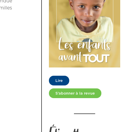
vendue
milles
Lire
S’abonner à la revue