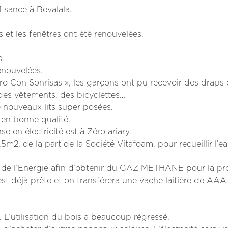
isance à Bevalala.
es et les fenêtres ont été renouvelées.
s.
enouvelées.
 Con Sonrisas », les garçons ont pu recevoir des draps 
 des vêtements, des bicyclettes…
e nouveaux lits super posées.
 en bonne qualité.
e en électricité est à Zéro ariary.
,5m2, de la part de la Société Vitafoam, pour recueillir l’e
ère de l’Energie afin d’obtenir du GAZ METHANE pour la p
e est déjà prête et on transférera une vache laitière de AA
. L’utilisation du bois a beaucoup régressé.