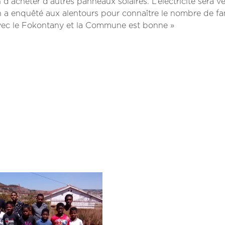
’acheter d’autres panneaux solaires. L’électricité sera 
n a enquêté aux alentours pour connaître le nombre de fa
n avec le Fokontany et la Commune est bonne »