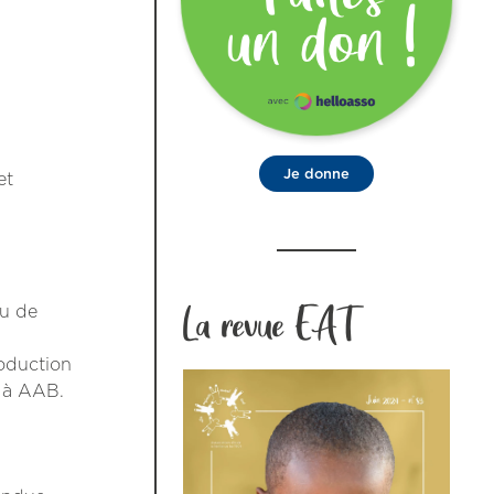
Je donne
et
La revue EAT
au de
roduction
A à AAB.