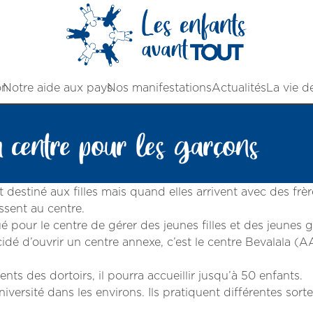
on
Notre aide aux pays
Nos manifestations
Actualités
La vie d
centre pour les garçons
stiné aux filles mais quand elles arrivent avec des frèr
issent au centre.
 pour le centre de gérer des jeunes filles et des jeunes 
dé d’ouvrir un centre annexe, c’est le centre Bevalala (
ts des dortoirs, il pourra accueillir jusqu’à 50 enfants.
iversité dans les environs. Ils pratiquent différentes sort