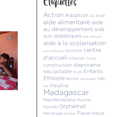
Étiquettes
Action
Adoption
Aide
AG
aide alimentaire
aide
au développement
aide
aux diabétiques
aide médicale
aide à la scolarisation
centre
BRADERIE
auto-suffisance
d'accueil
collecter
Congo
diaporama
construction
Enfants
eau potable
Ecole
Ethiopie
famille
Haïti
handicapés
insuline
Hiv
Madagascar
Manifestations
Marche
Orphelinat
Nyundo
Pique-nique
Parrainage
photos