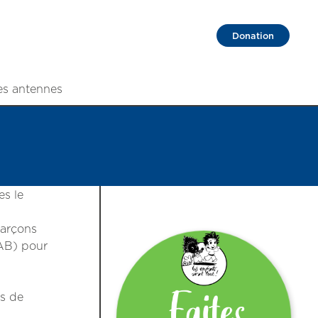
Donation
es antennes
es le
garçons
AAB) pour
es de