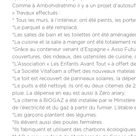
Comme à Ambohidratrimo il y a un projet d’autosuff
« Travaux effectués :
* Tous les murs, à l’intérieur, ont été peints, les port
*Le parquet a été remplacé.
*Les salles de bain et les toilettes ont été aménagée
*La cuisine et la salle à manger ont été totalement r
*Grâce au conteneur venant d’Espagne « Asso Futuro
couvertures, des rideaux, des ustensiles de cuisine,
*L’Association « Les Enfants Avant Tout » a offert d
*La Société Vitafoam a offert des nouveaux matelas
*Le toit est recouvert de panneaux solaires, la dépens
*Le puits a été nettoyé, ils ont eu deux citernes de 2
pluie. La dépense en eau est aussi à Zéro ariary.
*La citerne à BIOGAZ a été installée par le Minist
de l’électricité et du gaz à partir du fumier. L’établ
*Les garçons plantent des légumes.
*Ils élèvent aussi des poules fermières.
*Ils fabriquent et utilisent des charbons écologiques