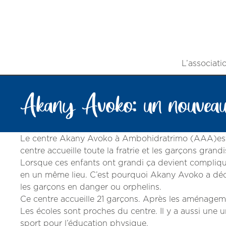
L’associati
Akany Avoko: un nouveau 
Le centre Akany Avoko à Ambohidratrimo (AAA)est de
centre accueille toute la fratrie et les garçons grand
Lorsque ces enfants ont grandi ça devient compliqué
en un même lieu. C’est pourquoi Akany Avoko a déci
les garçons en danger ou orphelins.
Ce centre accueille 21 garçons. Après les aménagemen
Les écoles sont proches du centre. Il y a aussi une un
sport pour l’éducation physique.