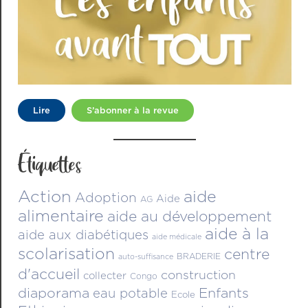
Lire
S’abonner à la revue
Étiquettes
Action
aide
Adoption
Aide
AG
alimentaire
aide au développement
aide à la
aide aux diabétiques
aide médicale
scolarisation
centre
BRADERIE
auto-suffisance
d'accueil
construction
collecter
Congo
diaporama
Enfants
eau potable
Ecole