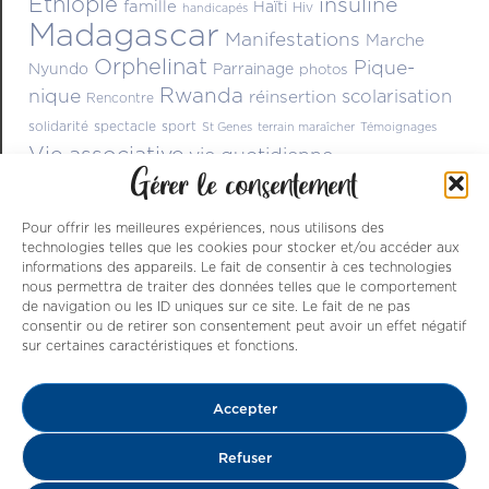
Ethiopie
insuline
famille
Haïti
Hiv
handicapés
Madagascar
Manifestations
Marche
Orphelinat
Pique-
Nyundo
Parrainage
photos
Rwanda
nique
scolarisation
réinsertion
Rencontre
solidarité
spectacle
sport
St Genes
terrain maraîcher
Témoignages
Vie associative
vie quotidienne
Gérer le consentement
Pour offrir les meilleures expériences, nous utilisons des
technologies telles que les cookies pour stocker et/ou accéder aux
informations des appareils. Le fait de consentir à ces technologies
nous permettra de traiter des données telles que le comportement
de navigation ou les ID uniques sur ce site. Le fait de ne pas
consentir ou de retirer son consentement peut avoir un effet négatif
sur certaines caractéristiques et fonctions.
Nos ressources sont issues de dons , de
Accepter
parrainages et du dynamisme des nombreux
bénévoles qui s’activent à améliorer le
Refuser
quotidien d’enfants, par le bais des diverses