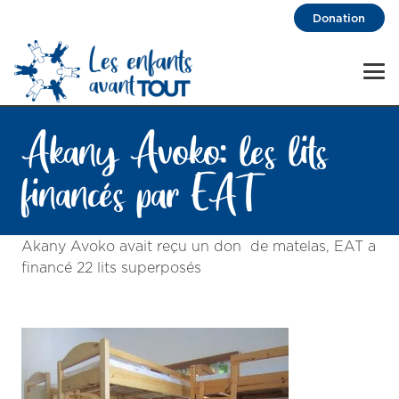
Donation
Akany Avoko: les lits
financés par EAT
Akany Avoko avait reçu un don de matelas, EAT a
financé 22 lits superposés