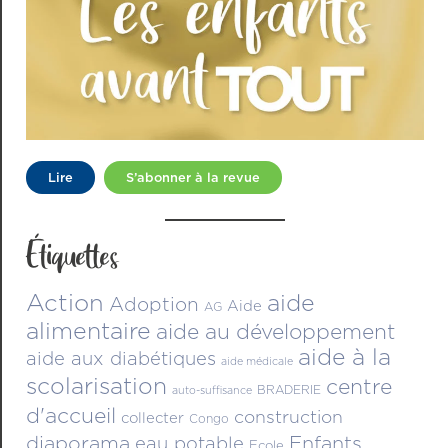
Lire
S’abonner à la revue
Étiquettes
Action
aide
Adoption
Aide
AG
alimentaire
aide au développement
aide à la
aide aux diabétiques
aide médicale
scolarisation
centre
BRADERIE
auto-suffisance
d'accueil
construction
collecter
Congo
diaporama
Enfants
eau potable
Ecole