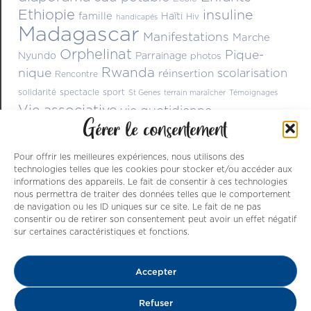
Ethiopie
insuline
famille
Haïti
Hiv
handicapés
Madagascar
Manifestations
Marche
Orphelinat
Pique-
Nyundo
Parrainage
photos
Rwanda
nique
scolarisation
réinsertion
Rencontre
solidarité
spectacle
sport
St Genes
terrain maraîcher
Témoignages
Vie associative
vie quotidienne
Gérer le consentement
Pour offrir les meilleures expériences, nous utilisons des
technologies telles que les cookies pour stocker et/ou accéder aux
informations des appareils. Le fait de consentir à ces technologies
nous permettra de traiter des données telles que le comportement
de navigation ou les ID uniques sur ce site. Le fait de ne pas
consentir ou de retirer son consentement peut avoir un effet négatif
sur certaines caractéristiques et fonctions.
Nos ressources sont issues de dons , de
Accepter
parrainages et du dynamisme des nombreux
bénévoles qui s’activent à améliorer le
Refuser