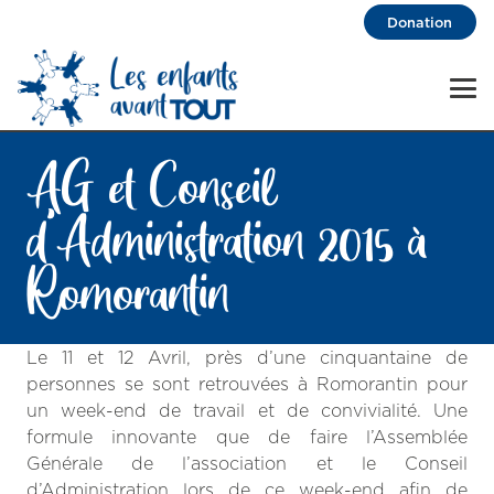
Donation
AG et Conseil
d’Administration 2015 à
Romorantin
Le 11 et 12 Avril, près d’une cinquantaine de
personnes se sont retrouvées à Romorantin pour
un week-end de travail et de convivialité. Une
formule innovante que de faire l’Assemblée
Générale de l’association et le Conseil
d’Administration lors de ce week-end afin de