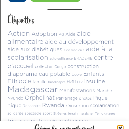
Étiquettes
Action
aide
Adoption
Aide
AG
alimentaire
aide au développement
aide à la
aide aux diabétiques
aide médicale
scolarisation
centre
BRADERIE
auto-suffisance
d'accueil
construction
collecter
Congo
diaporama
Enfants
eau potable
Ecole
Ethiopie
insuline
famille
Haïti
Hiv
handicapés
Madagascar
Manifestations
Marche
Orphelinat
Pique-
Nyundo
Parrainage
photos
Rwanda
nique
scolarisation
réinsertion
Rencontre
solidarité
spectacle
sport
St Genes
terrain maraîcher
Témoignages
Vie associative
vie quotidienne
Gérer le consentement