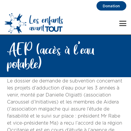
Donation
AEP (accès à l’eau
potable)
Le dossier de demande de subvention concernant
les projets d’adduction d’eau pour les 3 années à
venir, monté par Danielle Olgiatti (association
Caroussel d’Initiatives) et les membres de Aidera
(l’association malgache qui assure l’étude de
faisabilité et le suivi sur place : président Mr Rabe
et vice-présidente Ma) a reçu l’accord de la région
Occitanie et est en cours d’étude à l’agence de