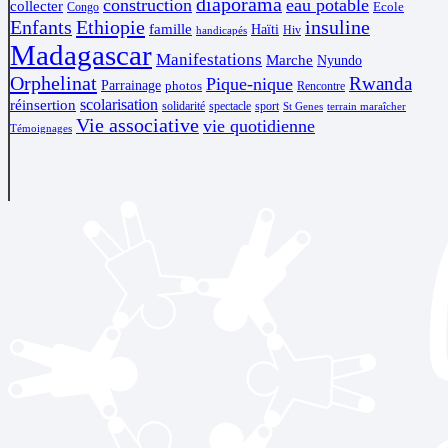
diaporama
construction
eau potable
collecter
Ecole
Congo
Enfants
Ethiopie
insuline
famille
Haïti
Hiv
handicapés
Madagascar
Manifestations
Marche
Nyundo
Orphelinat
Rwanda
Pique-nique
Parrainage
photos
Rencontre
scolarisation
réinsertion
solidarité
spectacle
sport
St Genes
terrain maraîcher
Vie associative
vie quotidienne
Témoignages