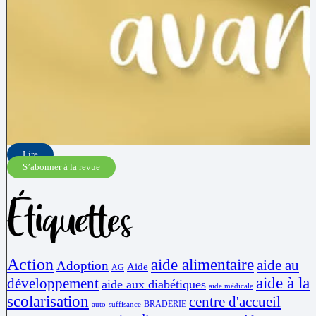
Lire
S’abonner à la revue
Étiquettes
Action
aide alimentaire
aide au
Adoption
Aide
AG
aide à la
développement
aide aux diabétiques
aide médicale
scolarisation
centre d'accueil
BRADERIE
auto-suffisance