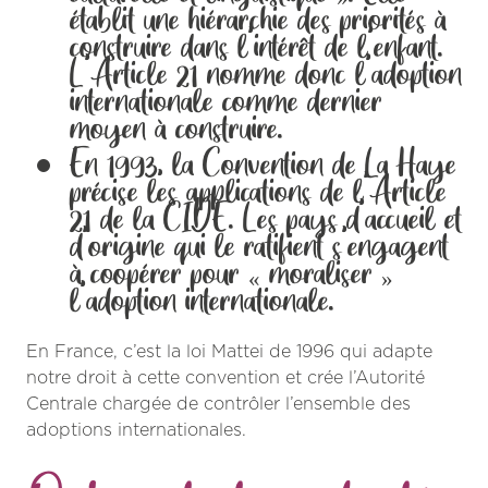
établit une hiérarchie des priorités à
construire dans l’intérêt de l’enfant.
L’Article 21 nomme donc l’adoption
internationale comme dernier
moyen à construire.
En 1993, la Convention de La Haye
précise les applications de l’Article
21 de la CIDE. Les pays d’accueil et
d’origine qui le ratifient s’engagent
à coopérer pour « moraliser »
l’adoption internationale.
En France, c’est la loi Mattei de 1996 qui adapte
notre droit à cette convention et crée l’Autorité
Centrale chargée de contrôler l’ensemble des
adoptions internationales.