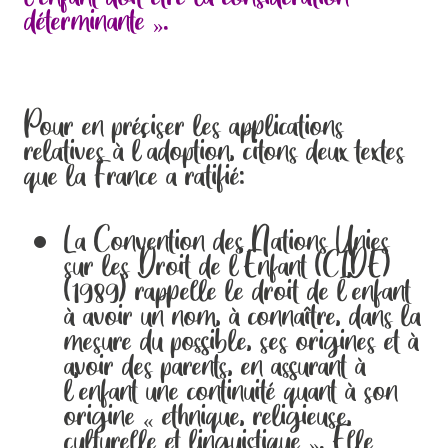
déterminante ».
Pour en préciser les applications
relatives à l’adoption, citons deux textes
que la France a ratifié:
La Convention des Nations Unies
sur les Droit de l’Enfant (CIDE)
(1989) rappelle le droit de l’enfant
à avoir un nom, à connaître, dans la
mesure du possible, ses origines et à
avoir des parents, en assurant à
l’enfant une continuité quant à son
origine « ethnique, religieuse,
culturelle et linguistique ». Elle