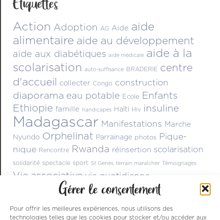
Étiquettes
Action
aide
Adoption
Aide
AG
alimentaire
aide au développement
aide à la
aide aux diabétiques
aide médicale
scolarisation
centre
BRADERIE
auto-suffisance
d'accueil
construction
collecter
Congo
diaporama
Enfants
eau potable
Ecole
Ethiopie
insuline
famille
Haïti
Hiv
handicapés
Madagascar
Manifestations
Marche
Orphelinat
Pique-
Nyundo
Parrainage
photos
Rwanda
nique
scolarisation
réinsertion
Rencontre
solidarité
spectacle
sport
St Genes
terrain maraîcher
Témoignages
Vie associative
vie quotidienne
Gérer le consentement
Pour offrir les meilleures expériences, nous utilisons des
technologies telles que les cookies pour stocker et/ou accéder aux