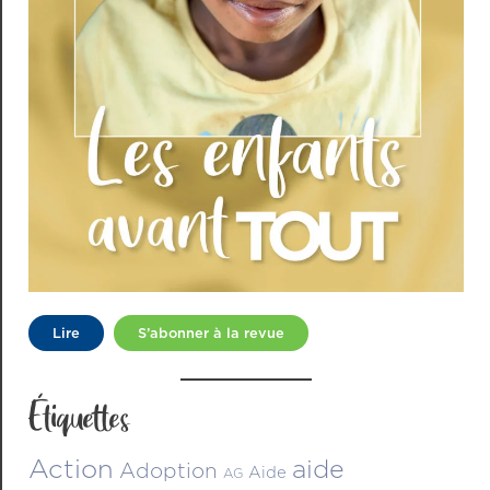
Lire
S’abonner à la revue
Étiquettes
Action
aide
Adoption
Aide
AG