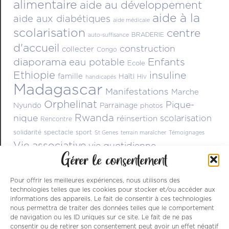
alimentaire
aide au développement
aide à la
aide aux diabétiques
aide médicale
scolarisation
centre
BRADERIE
auto-suffisance
d'accueil
construction
collecter
Congo
diaporama
Enfants
eau potable
Ecole
Ethiopie
insuline
famille
Haïti
Hiv
handicapés
Madagascar
Manifestations
Marche
Orphelinat
Pique-
Nyundo
Parrainage
photos
Rwanda
nique
scolarisation
réinsertion
Rencontre
solidarité
spectacle
sport
St Genes
terrain maraîcher
Témoignages
Vie associative
vie quotidienne
Gérer le consentement
Pour offrir les meilleures expériences, nous utilisons des
technologies telles que les cookies pour stocker et/ou accéder aux
informations des appareils. Le fait de consentir à ces technologies
nous permettra de traiter des données telles que le comportement
de navigation ou les ID uniques sur ce site. Le fait de ne pas
consentir ou de retirer son consentement peut avoir un effet négatif